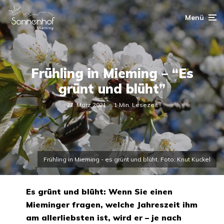
Menü
Frühling in Mieming – “Es
grünt und blüht”
27. März 2021
1 Min. Lesezeit
Frühling in Mieming - es grünt und blüht. Foto: Knut Kuckel
Es grünt und blüht: Wenn Sie einen
Mieminger fragen, welche Jahreszeit ihm
am allerliebsten ist, wird er – je nach